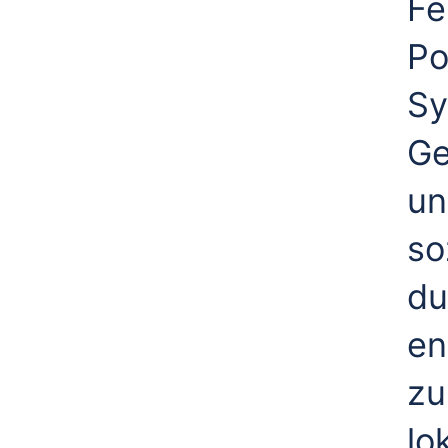
Fe
Po
Sy
Ge
un
so
du
en
zu
lo