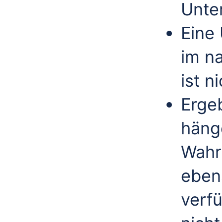
Unte
Eine
im n
ist n
Erge
häng
Wahr
eben
verf