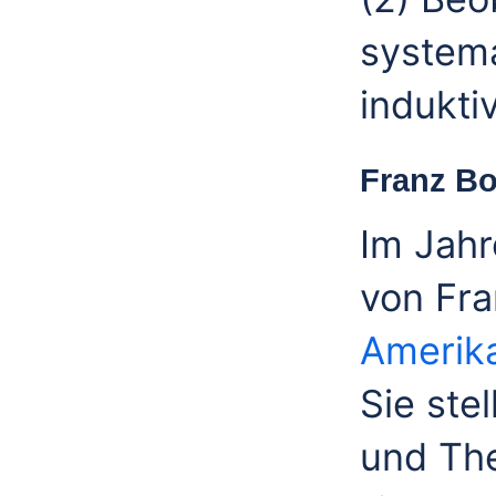
systema
indukti
Franz B
Im Jahr
von Fra
Amerika
Sie ste
und The