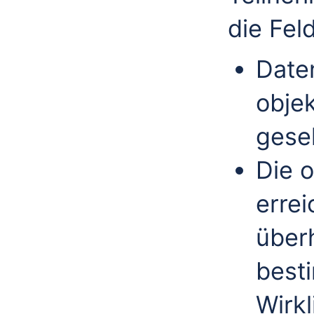
die Fel
Date
objek
gesel
Die o
erre
über
best
Wirkl