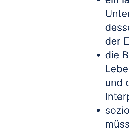
Unte
dess
der E
die 
Lebe
und 
Inter
sozio
müss