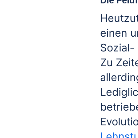
Die Feld
Heutzut
einen u
Sozial-
Zu Zei
allerdi
Ledigli
betrieb
Evoluti
Lehnst