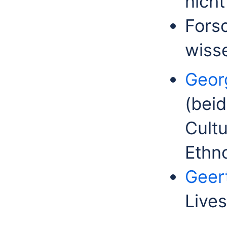
nicht
Forsc
wiss
Geor
(bei
Cultu
Ethn
Geert
Lives