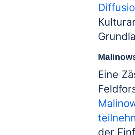
Diffusi
Kultura
Grundla
Malinow
Eine Zä
Feldfor
Malino
teilne
der Ein