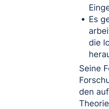
Eing
Es g
arbei
die 
hera
Seine F
Forsch
den auf
Theori