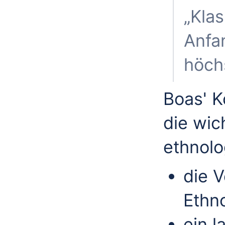
„Klas
Anfan
höchs
Boas' K
die wic
ethnolo
die 
Ethn
ein l